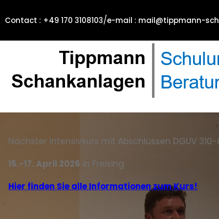
/
Contact : +49 170 3108103
e-mail : mail@tippmann-sc
Nächster Intensivkurs mit Abschlüssen DGUV 310-
15.-17. April 2026
in Freising
Hier finden Sie alle Informationen zum Kurs!
.