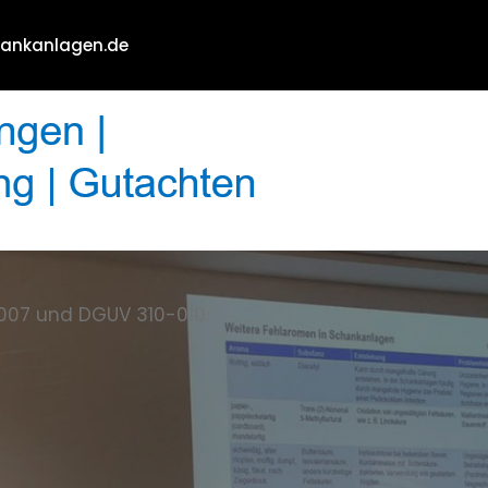
hankanlagen.de
007 und DGUV 310-010: