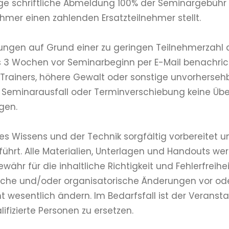
e schriftliche Abmeldung 100% der Seminargebühr (
mer einen zahlenden Ersatzteilnehmer stellt.
ltungen auf Grund einer zu geringen Teilnehmerzahl
s 3 Wochen vor Seminarbeginn per E-Mail benachrich
s Trainers, höhere Gewalt oder sonstige unvorherseh
ei Seminarausfall oder Terminverschiebung keine 
gen.
 Wissens und der Technik sorgfältig vorbereitet u
rt. Alle Materialien, Unterlagen und Handouts wer
währ für die inhaltliche Richtigkeit und Fehlerfreih
ltliche und/oder organisatorische Änderungen vor 
 wesentlich ändern. Im Bedarfsfall ist der Veranst
fizierte Personen zu ersetzen.