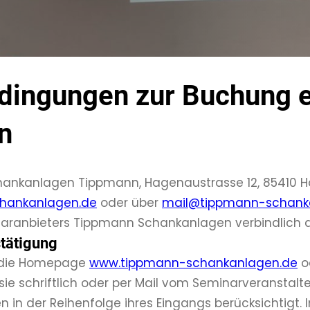
dingungen zur Buchung e
n
chankanlagen Tippmann, Hagenaustrasse 12, 85410 
hankanlagen.de
oder über
mail@tippmann-schank
ranbieters Tippmann Schankanlagen verbindlich a
tätigung
 die Homepage
www.tippmann-schankanlagen.de
o
ie schriftlich oder per Mail vom Seminarveranstalte
in der Reihenfolge ihres Eingangs berücksichtigt.