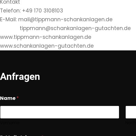
Kontakt
Telefon: +49 170 3108103
E-Mail: mail@tippmann-schankanlagen.de
tippmann@schankanlagen-gutachten.de
www.tippmann-schankanlagen.de
www.schankanlagen-gutachten.de
Anfragen
Name
*
Vorname
Nac