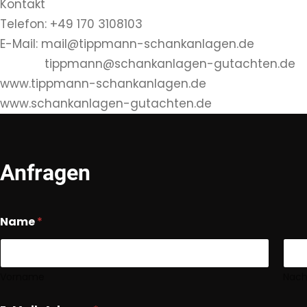
Kontakt
Telefon: +49 170 3108103
E-Mail: mail@tippmann-schankanlagen.de
tippmann@schankanlagen-gutachten.de
www.tippmann-schankanlagen.de
www.schankanlagen-gutachten.de
Anfragen
Name
*
Vorname
Nac