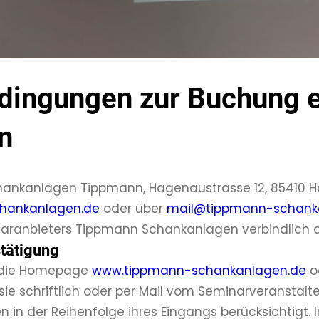
dingungen zur Buchung e
n
chankanlagen Tippmann, Hagenaustrasse 12, 85410 
hankanlagen.de
oder über
mail@tippmann-schank
ranbieters Tippmann Schankanlagen verbindlich a
tätigung
 die Homepage
www.tippmann-schankanlagen.de
o
ie schriftlich oder per Mail vom Seminarveranstalte
in der Reihenfolge ihres Eingangs berücksichtigt.