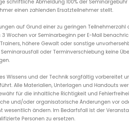
e schriftliche Abmeldung 100% der Seminargebühr (
mer einen zahlenden Ersatzteilnehmer stellt.
ltungen auf Grund einer zu geringen Teilnehmerzahl
s 3 Wochen vor Seminarbeginn per E-Mail benachrich
s Trainers, höhere Gewalt oder sonstige unvorherseh
ei Seminarausfall oder Terminverschiebung keine 
gen.
 Wissens und der Technik sorgfältig vorbereitet u
rt. Alle Materialien, Unterlagen und Handouts wer
währ für die inhaltliche Richtigkeit und Fehlerfreih
ltliche und/oder organisatorische Änderungen vor 
 wesentlich ändern. Im Bedarfsfall ist der Veranst
fizierte Personen zu ersetzen.